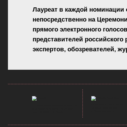
Лауреат в каждой номинации
непосредственно на Церемони
прямого электронного голосо
представителей российского р
экспертов, обозревателей, жу
Оргкомитетом конкурса
Учредителем премии является
экспертная группа
редакция издания о высоких
CNews Analytics
.
технологиях –
CNews
.